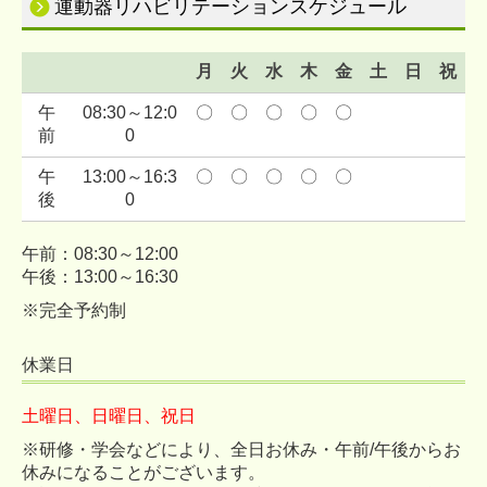
運動器リハビリテーション
スケジュール
月
火
水
木
金
土
日
祝
午
08:30～12:0
〇
〇
〇
〇
〇
×
×
前
0
午
13:00～16:3
〇
〇
〇
〇
〇
×
×
後
0
午前：08:30～12:00
午後：13:00～16:30
※完全予約制
休業日
土曜
日
、日曜
日
、祝日
※研修・学会などにより、全日お休み・午前/午後からお
休みになることがございます。