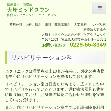
ホーム
整形外科、内科、眼科、歯科、耳鼻咽喉科、人工透析、リハビリ科
医療法人而成会
施設・クリニックご紹介
大崎ミッドタウン総合メディケアクリニック
〒987-1303 宮城県大崎市松山金谷中田76-1
診療案内
0229-55-3349
お問い合わせ
整形外科
リハビリテーション科
内科
当クリニックは理学療法士10名が在籍し、外来の患者様
眼科
を中心にリハビリテーションを提供しております。
リハビリテーション室は日当たりもよく、広々とした中
耳鼻咽喉科
でリハビリを行っていただけます。運動療法器具も豊富
に取り揃えており、お身体の状態に合わせた運動を実施
歯科
していただけます。
また、同じリハビリテーション室内では介護保険を利用
放射線科