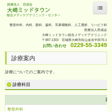
ホーム
整形外科、内科、眼科、歯科、耳鼻咽喉科、人工透析、リハビリ科
医療法人而成会
施設・クリニックご紹介
大崎ミッドタウン総合メディケアクリニック
〒987-1303 宮城県大崎市松山金谷中田76-1
診療案内
0229-55-3349
お問い合わせ
整形外科
診療案内
内科
診療についてのご案内です。
眼科
診療科目
耳鼻咽喉科
歯科
診
整形外科
放射線科