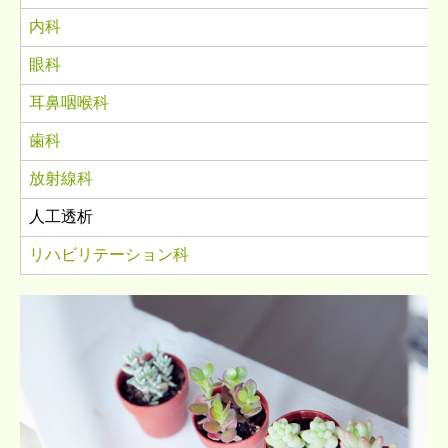
内科
リハビリテーション科
眼科
短時間通所リハ
耳鼻咽喉科
サービス付高齢者向け住宅
歯科
採用情報
放射線科
人工透析
交通アクセス
リハビリテーション科